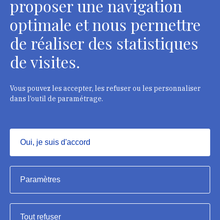
proposer une navigation
Rencontre avec les membres de la troisième promotion
Présentation de la formation
optimale et nous permettre
Soirée accueil pour la nouvelle promotion
de réaliser des statistiques
de visites.
Vous pouvez les accepter, les refuser ou les personnaliser
dans l’outil de paramétrage.
Oui, je suis d'accord
Masquer
Institut national du patrimoine, 2023
Paramètres
Crédits et mentions légales
Tout refuser