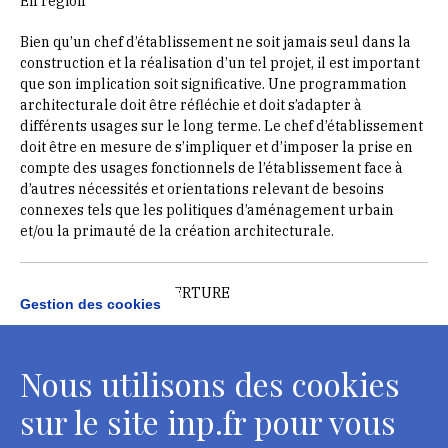
En région
Bien qu’un chef d’établissement ne soit jamais seul dans la
construction et la réalisation d’un tel projet, il est important
que son implication soit significative. Une programmation
architecturale doit être réfléchie et doit s’adapter à
différents usages sur le long terme. Le chef d’établissement
doit être en mesure de s’impliquer et d’imposer la prise en
compte des usages fonctionnels de l’établissement face à
d’autres nécessités et orientations relevant de besoins
connexes tels que les politiques d’aménagement urbain
et/ou la primauté de la création architecturale.
RESTITUTION ET OUVERTURE
Gestion des cookies
Restitution, évaluation, sortie de promotion
21 septembre 2027
Nous utilisons des cookies
Inp, site Vivienne, Paris
sur le site inp.fr pour vous
Restitution des travaux, entretien avec les membres du
comité de pilotage, remise des attestations de formation.