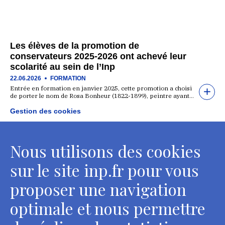
Les élèves de la promotion de
conservateurs 2025-2026 ont achevé leur
scolarité au sein de l’Inp
22.06.2026
FORMATION
Entrée en formation en janvier 2025, cette promotion a choisi
de porter le nom de Rosa Bonheur (1822-1899), peintre ayant…
Gestion des cookies
Focus sur les chantiers-école de 2026
Nous utilisons des cookies
19.06.2026
FORMATION
Les chantiers-école font partie intégrante de l’enseignement
sur le site inp.fr pour vous
pratique par spécialité au département des restaurateurs de
l’Inp. Il s’agit de mettre…
proposer une navigation
optimale et nous permettre
Une nouvelle promotion intègrera en
septembre 2026 le Parcours de direction de